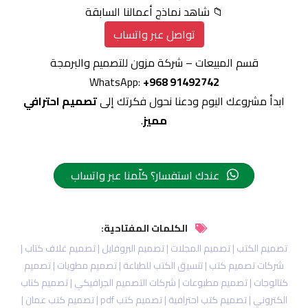
📁 شاهد نماذج أعمالنا السابقة
تواصل عبر واتساب
قسم المبيعات – شركة مزون للتصميم والبرمجة
WhatsApp:
+968 91492742
ابدأ مشروعك اليوم ودعنا نحول فكرتك إلى
تصميم احترافي
مميز
.
عندك استفسار؟ كلّمنا عبر واتساب
الكلمات المفتاحية:
تصميم الكتب | تصميم المجلات | تصميم البروفايل | تصميم غلاف كتاب |
شركات تصميم كتب | تنسيق الكتب للطباعة | تصميم مطويات | تصميم
كتالوجات | تصميم مطبوعات | شركات التصميم الجرافيكي | تصميم كتاب
الكتروني | تصميم كتب احترافية | تصميم كتب pdf | تصميم كتب عمان |